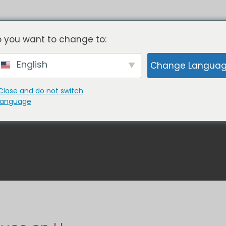
Pas de moules
- Pas d'outillage
 you want to change to:
English
Change Langua
LLER AVEC NOUS
PORTEFEUILLE
À PROPO
Close and do not switch
language