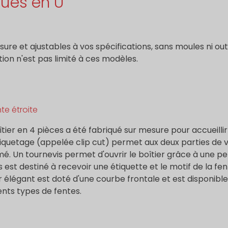
ques en U
sure et ajustables à vos spécifications, sans moules ni ou
tion n'est pas limité à ces modèles.
te étroite
tier en 4 pièces a été fabriqué sur mesure pour accueillir 
iquetage (appelée clip cut) permet aux deux parties de verr
é. Un tournevis permet d'ouvrir le boîtier grâce à une pe
 est destiné à recevoir une étiquette et le motif de la fen
r élégant est doté d'une courbe frontale et est disponib
ents types de fentes.