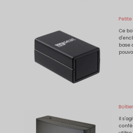
Petite
Ce boî
d'encl
base q
pouvon
Boîtie
Il s'a
confèr
utilis