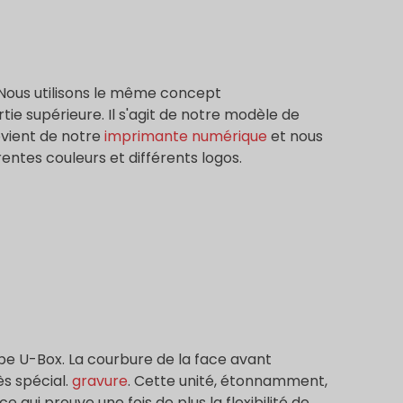
. Nous utilisons le même concept
ie supérieure. Il s'agit de notre modèle de
ovient de notre
imprimante numérique
et nous
entes couleurs et différents logos.
type U-Box. La courbure de la face avant
ès spécial.
gravure
. Cette unité, étonnamment,
 qui prouve une fois de plus la flexibilité de