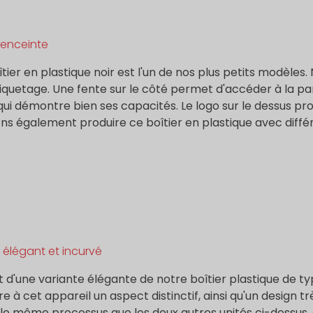
 enceinte
tier en plastique noir est l'un de nos plus petits modèles
iquetage. Une fente sur le côté permet d'accéder à la part
ui démontre bien ses capacités. Le logo sur le dessus pr
s également produire ce boîtier en plastique avec différ
r élégant et incurvé
git d'une variante élégante de notre boîtier plastique de 
e à cet appareil un aspect distinctif, ainsi qu'un design tr
e le même processus que les deux autres unités ci-dessus, ce