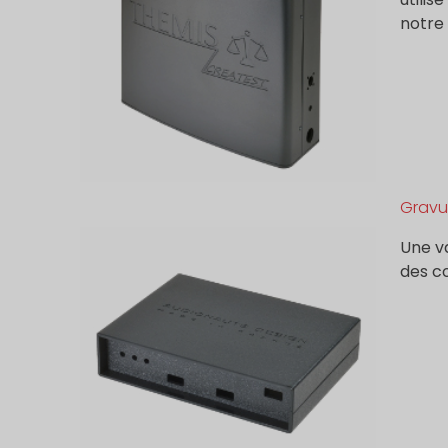
notre 
Gravu
Une va
des co