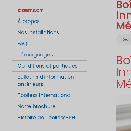
Bo
CONTACT
In
À propos
Mé
Nos installations
Caté
Rech
FAQ
Témoignages
Bo
Conditions et politiques
In
Bulletins d'information
Mé
antérieurs
Toolless International
Notre brochure
Histoire de Toolless-PEI