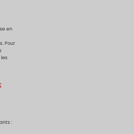
ise en
s. Pour
s
 les
s
nts :