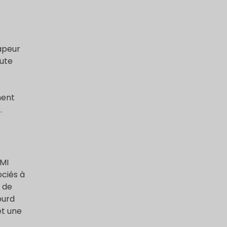
vapeur
aute
ment
.
EMI
ociés à
s de
ourd
et une