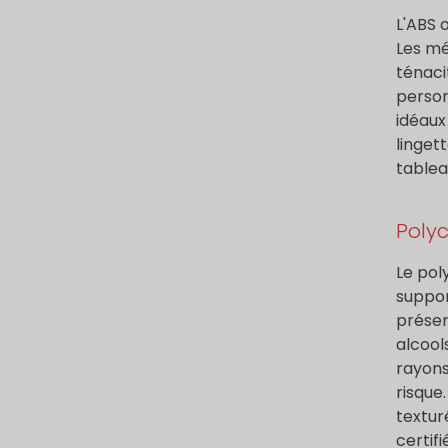
L'ABS 
Les mé
ténaci
person
idéaux
linget
tablea
Poly
Le pol
suppor
présen
alcool
rayons
risque
textur
certifi