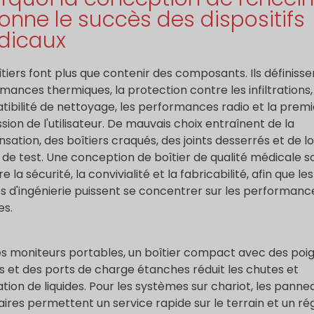
onne le succès des dispositifs
dicaux
îtiers font plus que contenir des composants. Ils définisse
mances thermiques, la protection contre les infiltrations,
ibilité de nettoyage, les performances radio et la prem
sion de l'utilisateur. De mauvais choix entraînent de la
sation, des boîtiers craqués, des joints desserrés et de l
 de test. Une conception de boîtier de qualité médicale so
re la sécurité, la convivialité et la fabricabilité, afin que les
s d'ingénierie puissent se concentrer sur les performanc
es.
es moniteurs portables, un boîtier compact avec des poi
es et des ports de charge étanches réduit les chutes et
tration de liquides. Pour les systèmes sur chariot, les panne
ires permettent un service rapide sur le terrain et un ré