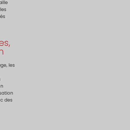
ille
les
tés
es,
n
ge, les
s
s
on
isation
ec des