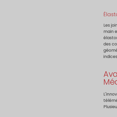
Élast
Les jo
main e
élasto
des co
géomét
indices
Ava
Méd
L'inno
télémé
Plusie