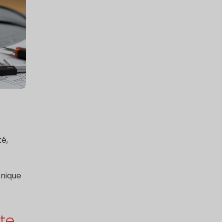
té,
s
onique
te