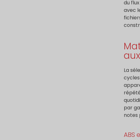
du flux
avec l
fichier
constr
Mat
aux
La sél
cycles 
appare
répété
quotidi
par ga
notes 
ABS 