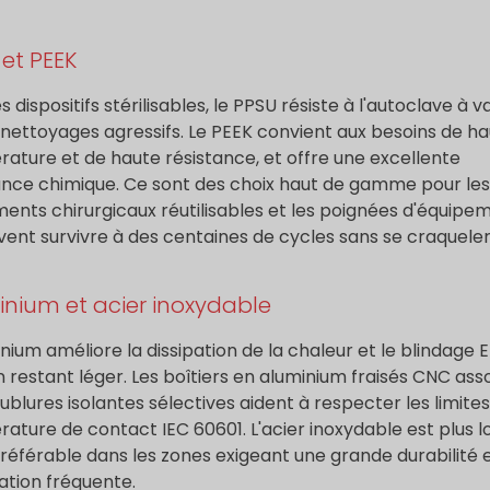
et PEEK
s dispositifs stérilisables, le PPSU résiste à l'autoclave à 
 nettoyages agressifs. Le PEEK convient aux besoins de h
ature et de haute résistance, et offre une excellente
ance chimique. Ce sont des choix haut de gamme pour les
ments chirurgicaux réutilisables et les poignées d'équipe
ivent survivre à des centaines de cycles sans se craqueler
nium et acier inoxydable
inium améliore la dissipation de la chaleur et le blindage 
n restant léger. Les boîtiers en aluminium fraisés CNC ass
ublures isolantes sélectives aident à respecter les limite
ature de contact IEC 60601. L'acier inoxydable est plus l
référable dans les zones exigeant une grande durabilité 
sation fréquente.