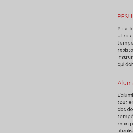
PPSU 
Pour le
et aux
tempér
résist
instru
qui do
Alumi
L'alum
tout e
des do
tempér
mais p
stérili