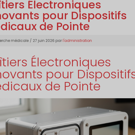
îtiers Électroniques
novants pour Dispositifs
dicaux de Pointe
gories
erche médicale
27 juin 2026
par
l'administration
îtiers Électroniques
novants pour Dispositif
dicaux de Pointe