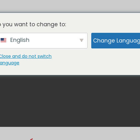
Pas de moules
- Pas d'outillage
 you want to change to:
English
Change Langua
LLER AVEC NOUS
PORTEFEUILLE
À PROPO
Close and do not switch
language