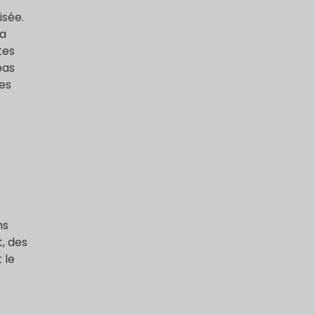
isée.
la
tes
pas
les
ns
t, des
 le