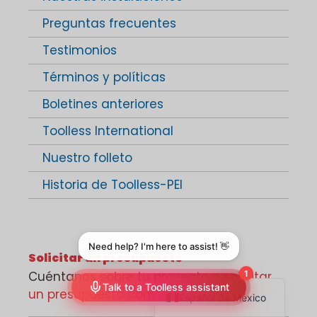
Preguntas frecuentes
Testimonios
Términos y políticas
Boletines anteriores
Toolless International
Nuestro folleto
Historia de Toolless-PEI
Solicitar un presupuesto
Cuéntanos sobre tu proyecto o
solicitar
un presupuesto completo
.
Español de México