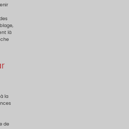
enir
des
blage,
nt là
oche
ar
à la
ances
e de