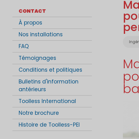
Ma
CONTACT
pou
À propos
pe
Nos installations
Caté
Ingé
FAQ
Témoignages
Ma
Conditions et politiques
po
Bulletins d'information
ba
antérieurs
Toolless International
Notre brochure
Histoire de Toolless-PEI