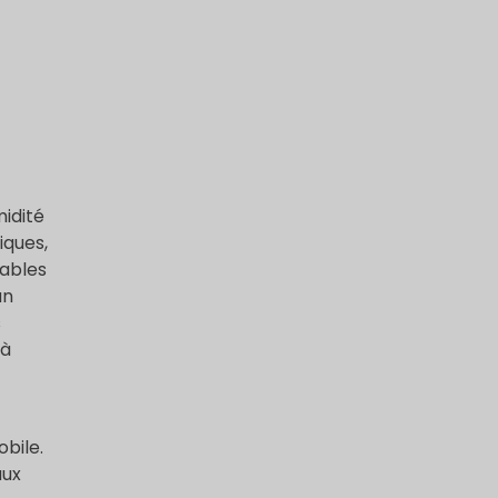
midité
iques,
cables
un
s
 à
obile.
aux