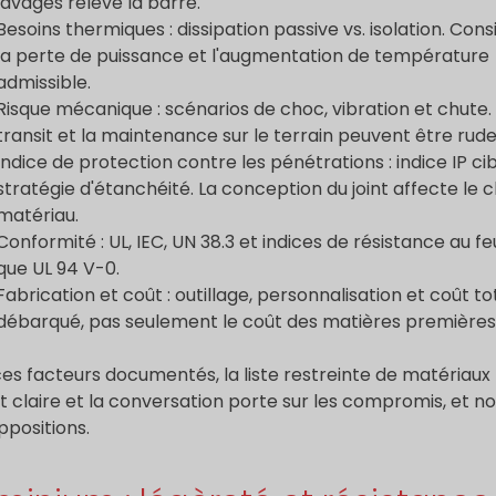
lavages relève la barre.
Besoins thermiques : dissipation passive vs. isolation. Cons
la perte de puissance et l'augmentation de température
admissible.
Risque mécanique : scénarios de choc, vibration et chute.
transit et la maintenance sur le terrain peuvent être rude
Indice de protection contre les pénétrations : indice IP cib
stratégie d'étanchéité. La conception du joint affecte le c
matériau.
Conformité : UL, IEC, UN 38.3 et indices de résistance au fe
que UL 94 V-0.
Fabrication et coût : outillage, personnalisation et coût to
débarqué, pas seulement le coût des matières premières
es facteurs documentés, la liste restreinte de matériaux
t claire et la conversation porte sur les compromis, et no
ppositions.