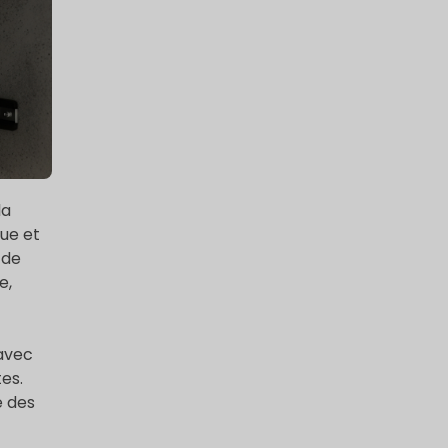
la
que et
 de
e,
avec
es.
e des