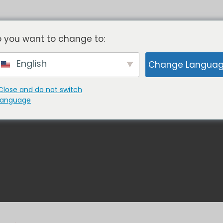
Pas de moules
- Pas d'outillage
 you want to change to:
English
Change Langua
LLER AVEC NOUS
PORTEFEUILLE
À PROPO
Close and do not switch
language