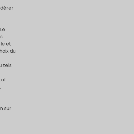
idérer
 Le
s.
le et
hoix du
u tels
tal
.
n sur