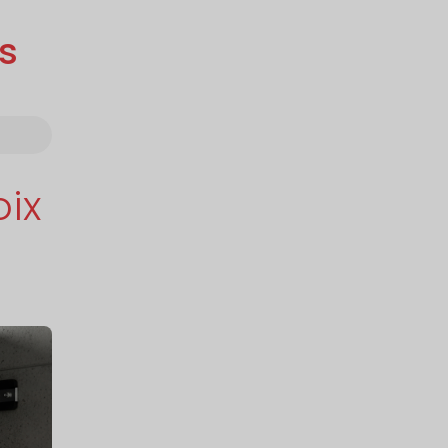
es
ix