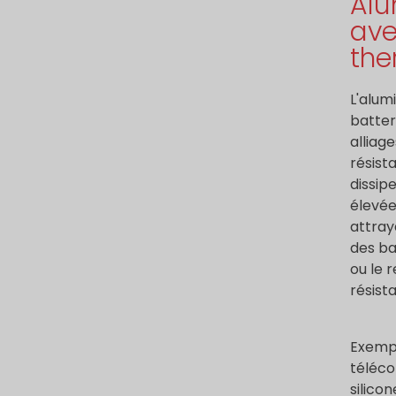
Alu
ave
the
L'alum
batter
alliag
résist
dissip
élevée
attray
des ba
ou le 
résist
Exempl
téléco
silico