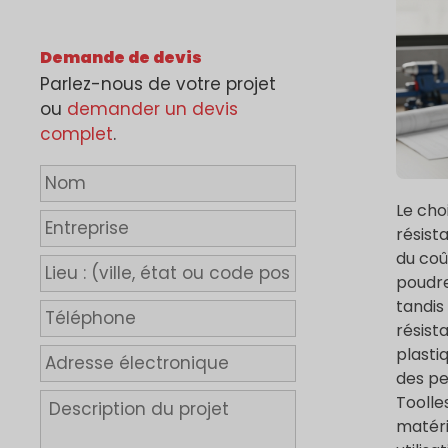
Demande de devis
Parlez-nous de votre projet
ou
demander un devis
complet
.
N
o
Le cho
m
E
résist
*
n
du coû
t
L
poudre
r
i
tandis
e
e
T
p
résist
u
é
r
:
l
plasti
A
i
(
é
d
des pe
s
v
p
r
D
Toolle
e
i
h
e
e
matéri
l
o
s
s