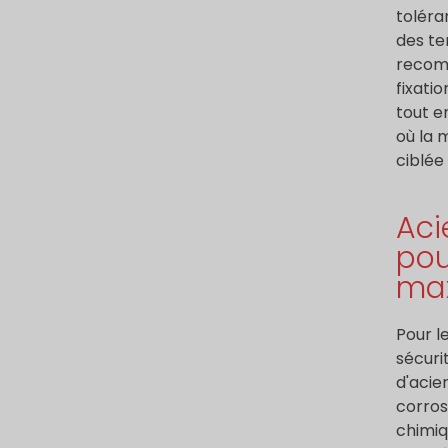
toléra
des te
recom
fixati
tout e
où la 
ciblée
Aci
pou
ma
Pour l
sécuri
d'acie
corros
chimiq