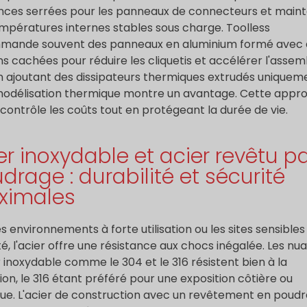
nces serrées pour les panneaux de connecteurs et maint
mpératures internes stables sous charge. Toolless
mande souvent des panneaux en aluminium formé avec 
ons cachées pour réduire les cliquetis et accélérer l'assem
n ajoutant des dissipateurs thermiques extrudés uniqueme
modélisation thermique montre un avantage. Cette appr
 contrôle les coûts tout en protégeant la durée de vie.
er inoxydable et acier revêtu p
drage : durabilité et sécurité
ximales
es environnements à forte utilisation ou les sites sensibles 
té, l'acier offre une résistance aux chocs inégalée. Les nu
r inoxydable comme le 304 et le 316 résistent bien à la
ion, le 316 étant préféré pour une exposition côtière ou
ue. L'acier de construction avec un revêtement en poudr