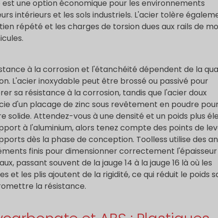
é est une option économique pour les environnements
urs intérieurs et les sols industriels. L'acier tolère égalem
etien répété et les charges de torsion dues aux rails de 
icules.
istance à la corrosion et l'étanchéité dépendent de la qua
ition. L'acier inoxydable peut être brossé ou passivé pour
rer sa résistance à la corrosion, tandis que l'acier doux
cie d'un placage de zinc sous revêtement en poudre pou
re solide. Attendez-vous à une densité et un poids plus él
pport à l'aluminium, alors tenez compte des points de le
pports dès la phase de conception. Toolless utilise des a
éments finis pour dimensionner correctement l'épaisseur
ux, passant souvent de la jauge 14 à la jauge 16 là où les
s et les plis ajoutent de la rigidité, ce qui réduit le poids 
mettre la résistance.