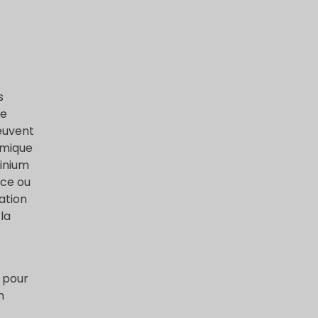
s
ne
peuvent
rmique
minium
nce ou
ation
la
e pour
n