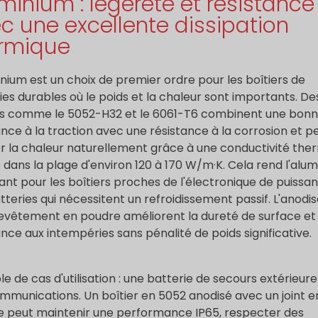
minium : légèreté et résistance
c une excellente dissipation
rmique
inium est un choix de premier ordre pour les boîtiers de
ies durables où le poids et la chaleur sont importants. De
es comme le 5052-H32 et le 6061-T6 combinent une bon
ance à la traction avec une résistance à la corrosion et 
er la chaleur naturellement grâce à une conductivité the
 dans la plage d'environ 120 à 170 W/m·K. Cela rend l'alu
ant pour les boîtiers proches de l'électronique de puissa
tteries qui nécessitent un refroidissement passif. L'anodis
revêtement en poudre améliorent la dureté de surface et 
ance aux intempéries sans pénalité de poids significative.
e de cas d'utilisation : une batterie de secours extérieur
mmunications. Un boîtier en 5052 anodisé avec un joint e
ne peut maintenir une performance IP65, respecter des