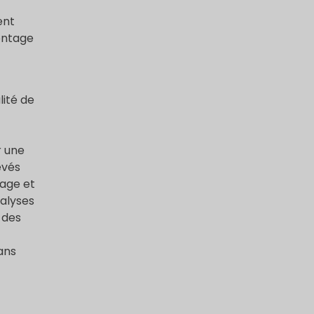
ent
montage
lité de
r une
evés
vage et
nalyses
 des
sans