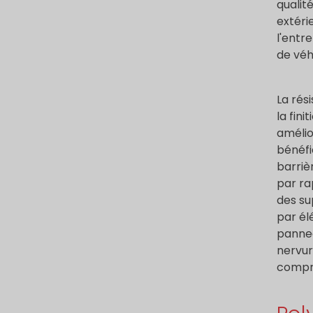
qualit
extérie
l'entr
de véh
La rés
la fin
amélio
bénéfi
barriè
par ra
des su
par él
pannea
nervure
compro