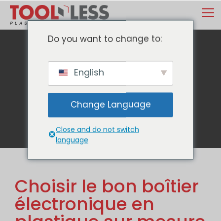
Skip
M
to
content
Do you want to change to:
English
Blog
Change Language
Close and do not switch
language
Choisir le bon boîtier
électronique en