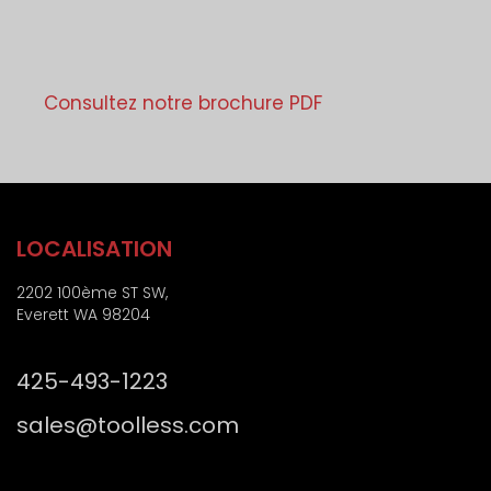
u
i
d
p
q
e
r
u
p
o
e
o
j
Consultez notre brochure PDF
*
s
e
t
t
a
l
)
LOCALISATION
2202 100ème ST SW,
Everett WA 98204
425-493-1223
sales@toolless.com