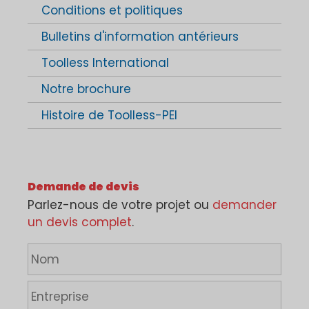
Conditions et politiques
Bulletins d'information antérieurs
Toolless International
Notre brochure
Histoire de Toolless-PEI
Demande de devis
Parlez-nous de votre projet ou
demander
un devis complet
.
N
o
m
E
*
n