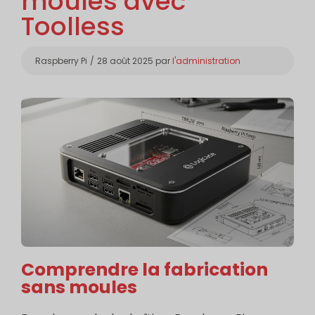
moules avec
Toolless
Catégories
Raspberry Pi
28 août 2025
par
l'administration
Comprendre la fabrication
sans moules