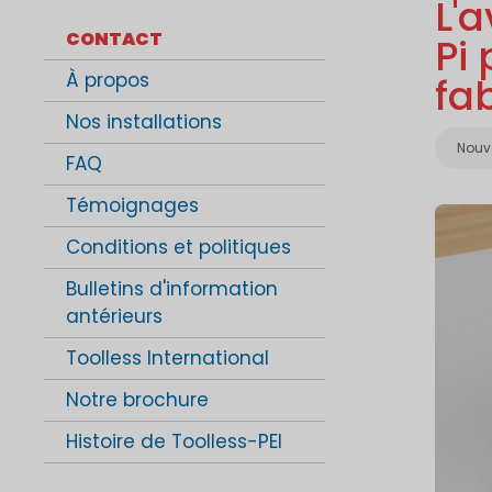
L'
CONTACT
Pi
À propos
fa
Nos installations
Caté
Nouve
FAQ
Témoignages
Conditions et politiques
Bulletins d'information
antérieurs
Toolless International
Notre brochure
Histoire de Toolless-PEI