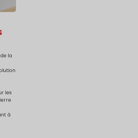
s
 de la
olution
ur les
ierre
ant à