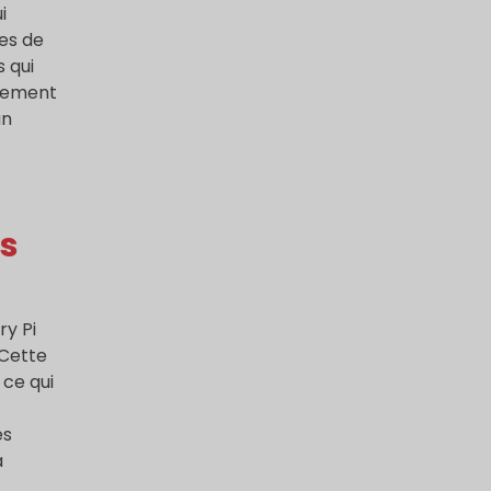
i
ies de
s qui
alement
un
ns
ry Pi
 Cette
ce qui
es
à