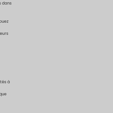
s dans
ibuez
eurs
tés à
 que