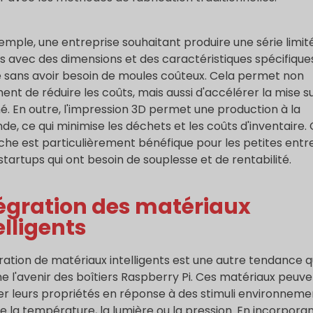
emple, une entreprise souhaitant produire une série limit
rs avec des dimensions et des caractéristiques spécifique
re sans avoir besoin de moules coûteux. Cela permet non
ent de réduire les coûts, mais aussi d'accélérer la mise su
. En outre, l'impression 3D permet une production à la
e, ce qui minimise les déchets et les coûts d'inventaire.
he est particulièrement bénéfique pour les petites entr
 startups qui ont besoin de souplesse et de rentabilité.
égration des matériaux
elligents
gration de matériaux intelligents est une autre tendance q
e l'avenir des boîtiers Raspberry Pi. Ces matériaux peuv
er leurs propriétés en réponse à des stimuli environneme
ue la température, la lumière ou la pression. En incorpora