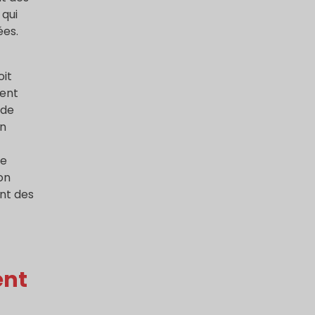
 qui
ées.
oit
gent
 de
En
de
ion
ent des
ent