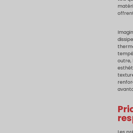
matéri
offren
Imagin
dissip
thermo
tempér
outre,
esthét
textur
renfor
avanta
Pri
res
Les pr