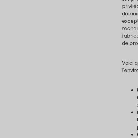
privil
domain
except
recher
fabric
de pro
Voici 
l'envi