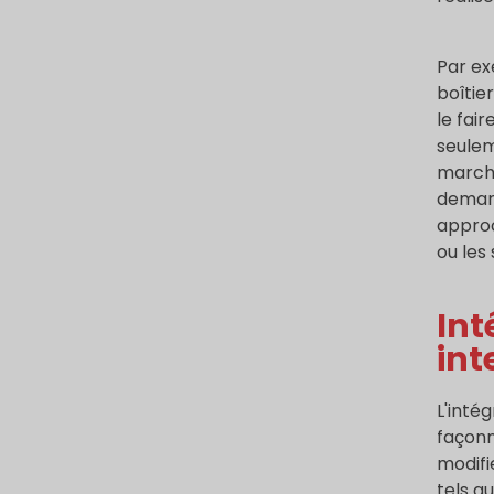
Par ex
boîtie
le fai
seulem
marché
demand
approc
ou les
Int
int
L'inté
façonn
modifi
tels q