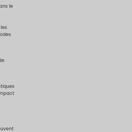
ans le
les
hodes
de
tiques
'impact
euvent