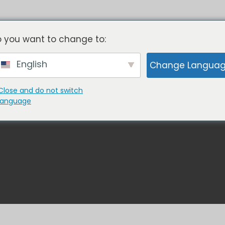
Pas de moules
- Pas d'outillage
 you want to change to:
English
Change Langua
LLER AVEC NOUS
PORTEFEUILLE
À PROPO
Close and do not switch
language