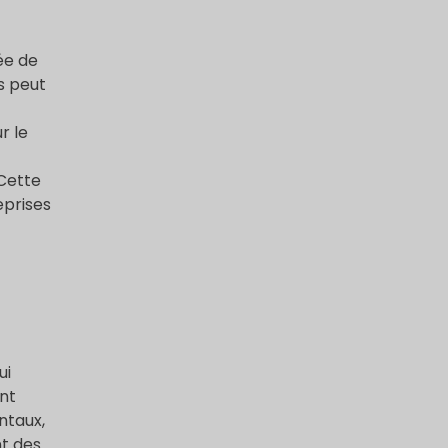
ée de
s peut
r le
 Cette
eprises
ui
ent
ntaux,
nt des