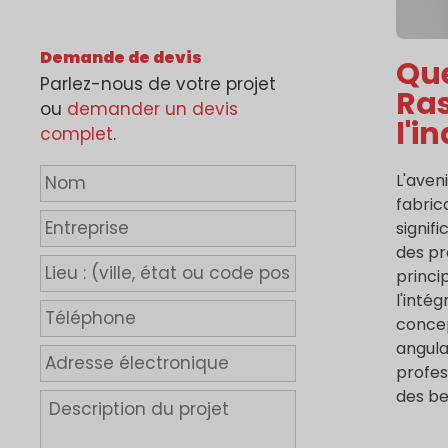
Demande de devis
Que
Parlez-nous de votre projet
Ras
ou
demander un devis
l'i
complet
.
N
L'aven
o
fabric
m
E
signif
*
n
des pr
t
L
princi
r
i
l'inté
e
e
T
concep
p
u
é
angula
r
:
l
A
profes
i
(
é
d
s
des be
v
p
r
D
e
i
h
e
e
l
o
s
s