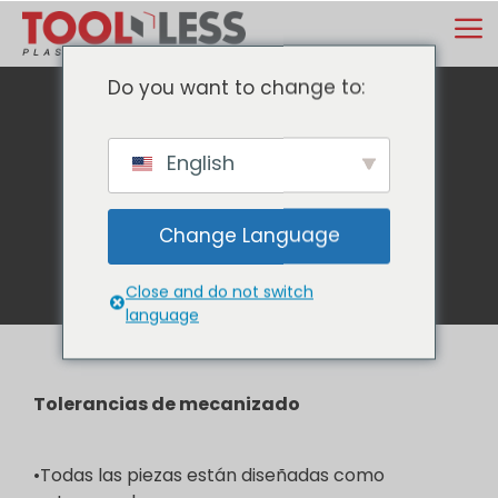
Ir
M
al
contenido
Do you want to change to:
Tolerancias y
English
repetibilidad
Change Language
Close and do not switch
language
Tolerancias de mecanizado
•Todas las piezas están diseñadas como