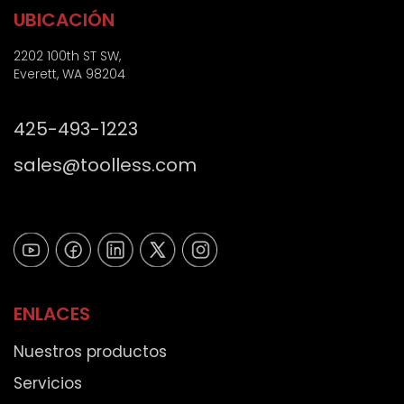
n
g
UBICACIÓN
i
o
c
p
2202 100th ST SW,
o
o
Everett, WA 98204
*
s
t
425-493-1223
a
l
sales@toolless.com
)
ENLACES
Nuestros productos
Servicios