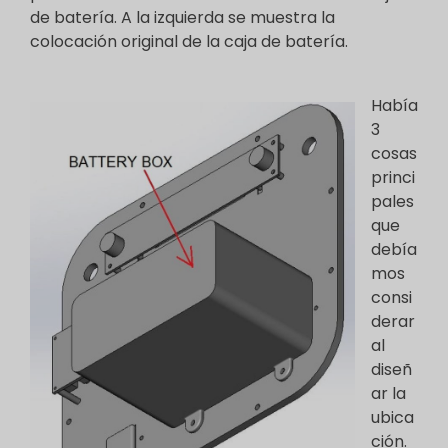
de batería. A la izquierda se muestra la
colocación original de la caja de batería.
Había
3
cosas
princi
pales
que
debía
mos
consi
derar
al
diseñ
ar la
ubica
ción.