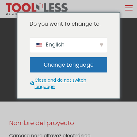
Ir
M
al
contenido
Do you want to change to:
Carcasa para
English
altavoz
Change Language
electrónico
Close and do not switch
language
Nombre del proyecto
Carcasa para altavoz electrónico