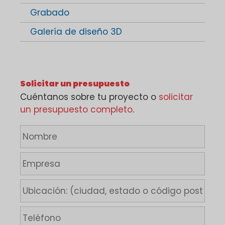
Grabado
Galería de diseño 3D
Solicitar un presupuesto
Cuéntanos sobre tu proyecto o
solicitar
un presupuesto completo
.
N
o
m
E
b
m
r
p
U
e
r
b
*
e
i
T
s
c
e
a