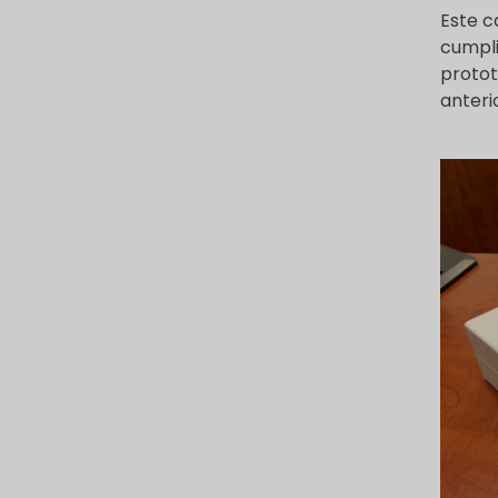
Este c
cumpli
protot
anteri