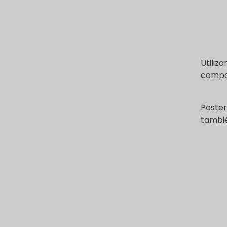
Utiliz
compo
Poster
tambié