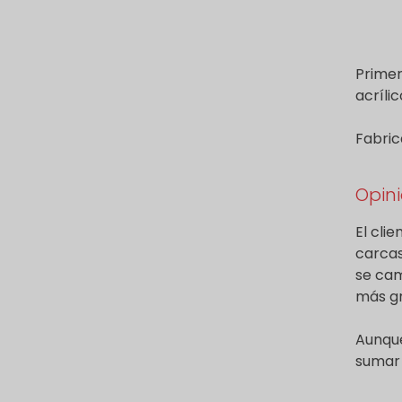
Primer
acríli
Fabric
Opini
El cli
carcas
se cam
más gr
Aunque
sumar 