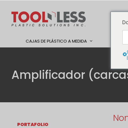
Ir
al
contenido
Do
CAJAS DE PLÁSTICO A MEDIDA
TRABAJ
Amplificador (carc
Nom
PORTAFOLIO