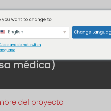
Sin moho
- Sin herramientas
 you want to change to:
English
Change Langua
A CON NOSOTROS
PORTAFOLIO
QUIÉN
Close and do not switch
language
asa médica)
bre del proyecto