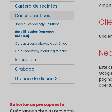
Amplif
Cartera de recintos
Casos prácticos
Cli
Lincoln Technology Solutions
Amplificador (carcasa
Una em
médica)
Carcasa para altavoz electrónico
Nec
Caja receptora/Iniciar registrador
Impresión
Este c
Grabado
Google
Galería de diseño 3D
página
abertu
Solicitar un presupuesto
Cuéntanos sobre tu proyecto