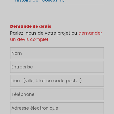
Histoire de Toolless-PEI
Demande de devis
Parlez-nous de votre projet ou
demander
un devis complet
.
N
o
m
E
*
n
t
L
r
i
e
e
T
p
u
é
r
:
l
i
A
(
é
s
d
v
p