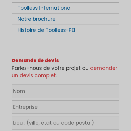
Toolless International
Notre brochure
Histoire de Toolless-PEI
Demande de devis
Parlez-nous de votre projet ou
demander
un devis complet
.
N
o
m
E
*
n
t
L
r
i
e