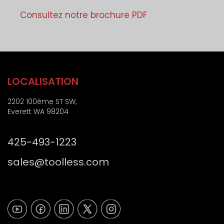
o
e
o
j
Consultez notre brochure PDF
*
s
e
t
t
a
l
)
LOCALISATION
2202 100ème ST SW,
Everett WA 98204
425-493-1223
sales@toolless.com