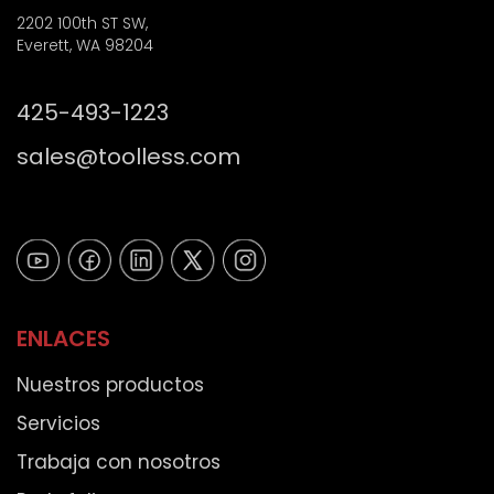
c
p
2202 100th ST SW,
o
o
Everett, WA 98204
*
s
t
425-493-1223
a
l
sales@toolless.com
)
ENLACES
Nuestros productos
Servicios
Trabaja con nosotros