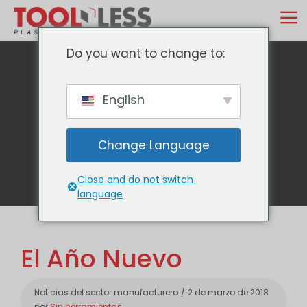
Ir
M
al
contenido
Do you want to change to:
English
Blog
Change Language
Close and do not switch
language
El Año Nuevo
Categorías
Noticias del sector manufacturero
2 de marzo de 2018
por
Sin herramientas