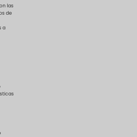
on las
os de
s a
o
sticas
o