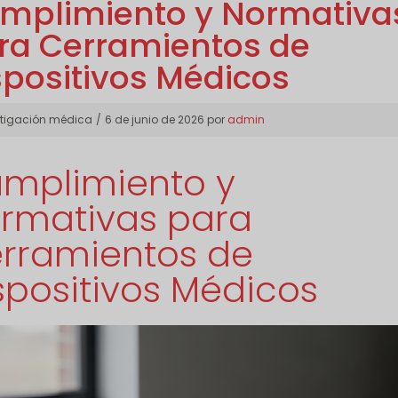
mplimiento y Normativa
ra Cerramientos de
spositivos Médicos
gorías
stigación médica
6 de junio de 2026
por
admin
mplimiento y
rmativas para
rramientos de
spositivos Médicos