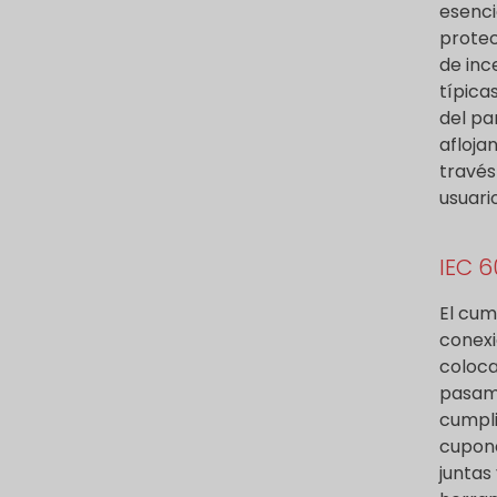
esenci
protec
de inc
típica
del pa
afloja
través
usuari
IEC 
El cum
conexi
coloca
pasamu
cumpli
cupone
juntas