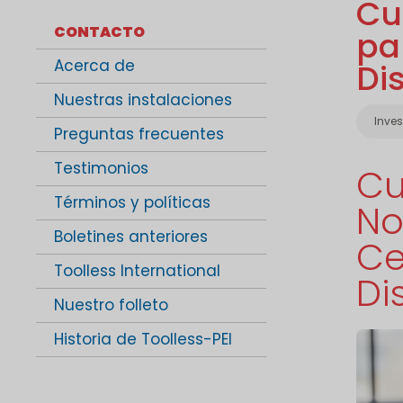
Cu
CONTACTO
pa
Acerca de
Di
Nuestras instalaciones
Cate
Inve
Preguntas frecuentes
Testimonios
Cu
Términos y políticas
No
Boletines anteriores
Ce
Toolless International
Di
Nuestro folleto
Historia de Toolless-PEI