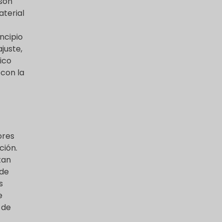
 son
aterial
incipio
juste,
ico
con la
ores
ción.
tan
 de
s
e
 de