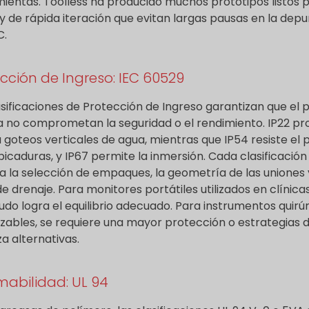
ientas. Toolless ha producido muchos prototipos listos 
 y de rápida iteración que evitan largas pausas en la dep
C.
cción de Ingreso: IEC 60529
asificaciones de Protección de Ingreso garantizan que el 
a no comprometan la seguridad o el rendimiento. IP22 p
 goteos verticales de agua, mientras que IP54 resiste el 
lpicaduras, y IP67 permite la inmersión. Cada clasificación
a la selección de empaques, la geometría de las uniones 
de drenaje. Para monitores portátiles utilizados en clínicas
do logra el equilibrio adecuado. Para instrumentos quirú
lizables, se requiere una mayor protección o estrategias 
za alternativas.
mabilidad: UL 94