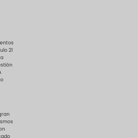
mentos
ulo 21
ra
stión
A
mo
gran
nismos
son
cado