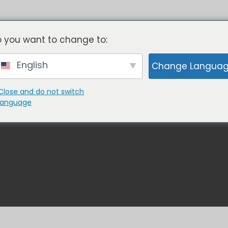
Sin moho
- Sin herramientas
 you want to change to:
English
Change Langua
A CON NOSOTROS
PORTAFOLIO
QUIÉN
Close and do not switch
language