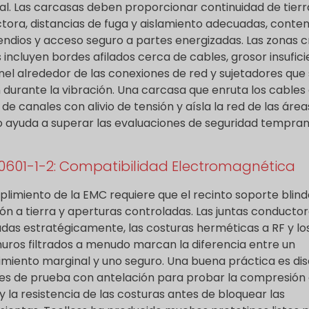
al. Las carcasas deben proporcionar continuidad de tierr
tora, distancias de fuga y aislamiento adecuadas, conte
endios y acceso seguro a partes energizadas. Las zonas c
s incluyen bordes afilados cerca de cables, grosor insufic
nel alrededor de las conexiones de red y sujetadores que
n durante la vibración. Una carcasa que enruta los cables
 de canales con alivio de tensión y aísla la red de las área
o ayuda a superar las evaluaciones de seguridad tempran
60601-1-2: Compatibilidad Electromagnética
plimiento de la EMC requiere que el recinto soporte blind
ón a tierra y aperturas controladas. Las juntas conducto
das estratégicamente, las costuras herméticas a RF y lo
ros filtrados a menudo marcan la diferencia entre un
miento marginal y uno seguro. Una buena práctica es di
s de prueba con antelación para probar la compresión 
 y la resistencia de las costuras antes de bloquear las