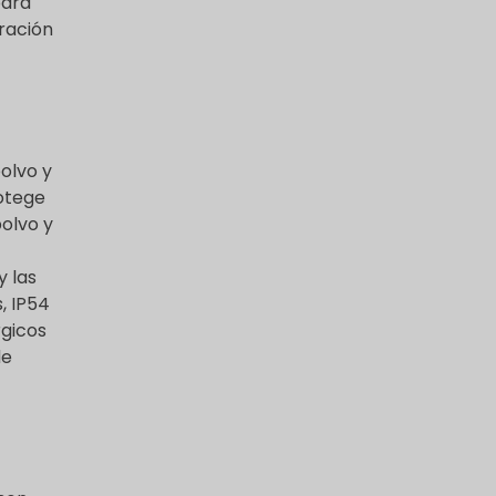
para
uración
polvo y
rotege
polvo y
y las
, IP54
rgicos
de