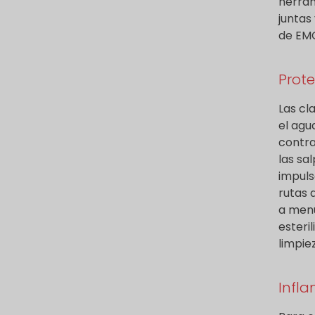
herram
juntas
de EM
Prote
Las cl
el agu
contra
las sa
impuls
rutas 
a menu
esteri
limpie
Infla