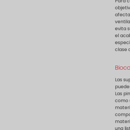
Para c
objeti
afecta
ventil
evita 
el aca
especí
clase 
Bioco
Las su
pueden
Las pi
como s
materi
compat
materi
una li