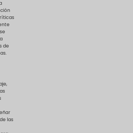
a
nción
ríticas
iente
 se
 a
s de
as.
aje,
ras
s
señar
de las