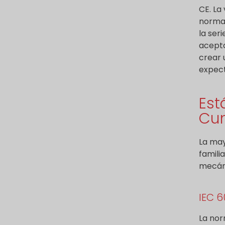
o
c
CE. La
p
o
normas
o
*
la ser
s
acepta
t
a
crear 
l
expect
)
Est
Cum
La may
famili
mecáni
IEC 6
La nor