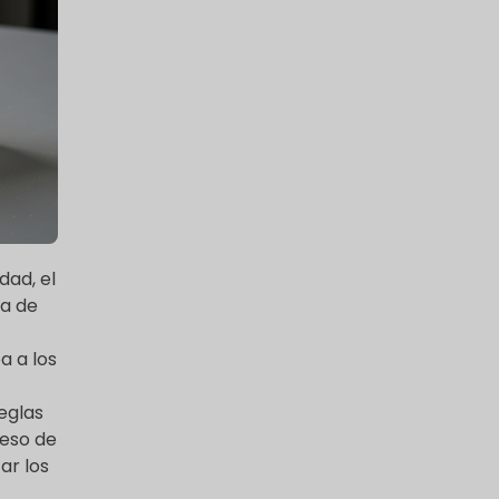
dad, el
sa de
a a los
reglas
ceso de
ar los