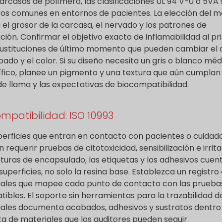
arcasas de polímero, las clasificaciones UL 94 V-0 o 5VA
vos comunes en entornos de pacientes. La elección del m
 el grosor de la carcasa, el nervado y los patrones de
ación. Confirmar el objetivo exacto de inflamabilidad al pr
sustituciones de último momento que pueden cambiar el a
bado y el color. Si su diseño necesita un gris o blanco méd
fico, planee un pigmento y una textura que aún cumplan 
de llama y las expectativas de biocompatibilidad.
mpatibilidad: ISO 10993
perficies que entran en contacto con pacientes o cuidad
 requerir pruebas de citotoxicidad, sensibilización e irrita
nturas de encapsulado, las etiquetas y los adhesivos cuen
uperficies, no solo la resina base. Establezca un registro
ales que mapee cada punto de contacto con las prueba
ibles. El soporte sin herramientas para la trazabilidad d
ales documenta acabados, adhesivos y sustratos dentro
sta de materiales que los auditores pueden seguir.