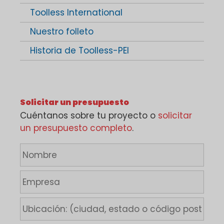
Toolless International
Nuestro folleto
Historia de Toolless-PEI
Solicitar un presupuesto
Cuéntanos sobre tu proyecto o
solicitar
un presupuesto completo
.
N
o
m
E
b
m
r
p
U
e
r
b
*
e