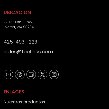
t
ó
i
o
n
g
UBICACIÓN
i
o
c
p
2202 100th ST SW,
o
o
Everett, WA 98204
*
s
t
425-493-1223
a
l
sales@toolless.com
)
ENLACES
Nuestros productos