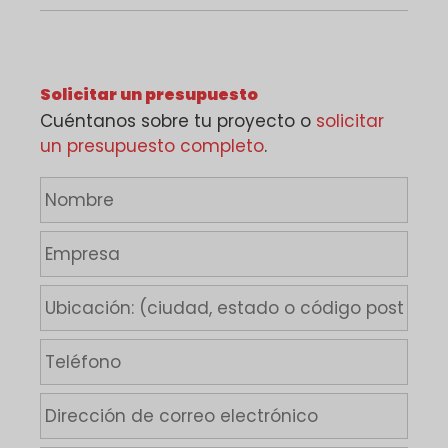
Solicitar un presupuesto
Cuéntanos sobre tu proyecto o
solicitar
un presupuesto completo
.
N
o
m
E
b
m
r
p
U
e
r
b
*
e
i
T
s
c
e
a
a
l
D
c
é
i
i
f