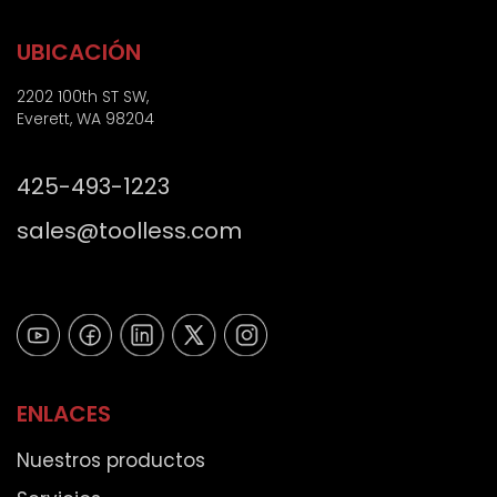
ó
i
o
n
g
UBICACIÓN
i
o
c
p
2202 100th ST SW,
o
o
Everett, WA 98204
*
s
t
425-493-1223
a
l
sales@toolless.com
)
ENLACES
Nuestros productos