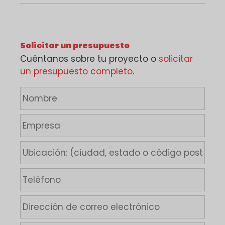
Solicitar un presupuesto
Cuéntanos sobre tu proyecto o
solicitar
un presupuesto completo
.
N
o
m
E
b
m
r
p
U
e
r
b
*
e
i
T
s
c
e
a
a
l
D
c
é
i
i
f
r
ó