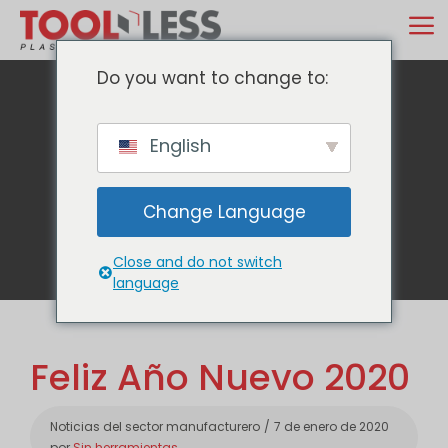
Ir
M
al
contenido
Do you want to change to:
English
Blog
Change Language
Close and do not switch
language
Feliz Año Nuevo 2020
Categorías
Noticias del sector manufacturero
7 de enero de 2020
por
Sin herramientas